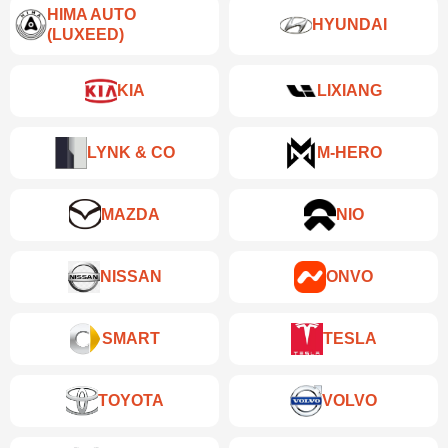
HIMA AUTO
HYUNDAI
(LUXEED)
KIA
LIXIANG
LYNK & CO
M-HERO
MAZDA
NIO
NISSAN
ONVO
SMART
TESLA
TOYOTA
VOLVO