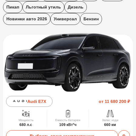
Пикап
Льготный утиль
Дизель
Новинки авто 2026
Универсал
Бензин
Audi E7X
от 11 680 200 ₽
Мощность
Емкость батареи
Запас хода
680 л.с
109 кВт*ч
660 км
Выбрать свою комплектацию