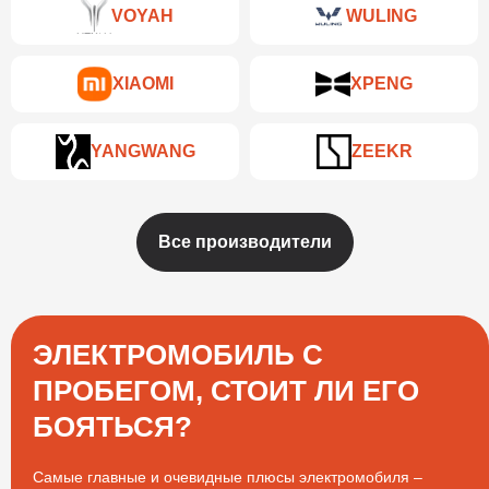
VOYAH
WULING
XIAOMI
XPENG
YANGWANG
ZEEKR
Все производители
ЭЛЕКТРОМОБИЛЬ С
ПРОБЕГОМ, СТОИТ ЛИ ЕГО
БОЯТЬСЯ?
Самые главные и очевидные плюсы электромобиля –