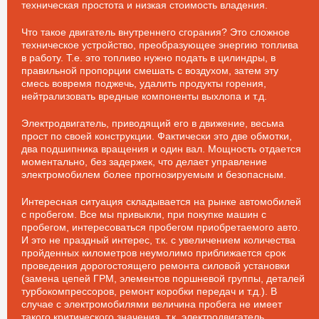
техническая простота и низкая стоимость владения.
Что такое двигатель внутреннего сгорания? Это сложное
техническое устройство, преобразующее энергию топлива
в работу. Т.е. это топливо нужно подать в цилиндры, в
правильной пропорции смешать с воздухом, затем эту
смесь вовремя поджечь, удалить продукты горения,
нейтрализовать вредные компоненты выхлопа и т.д.
Электродвигатель, приводящий его в движение, весьма
прост по своей конструкции. Фактически это две обмотки,
два подшипника вращения и один вал. Мощность отдается
моментально, без задержек, что делает управление
электромобилем более прогнозируемым и безопасным.
Интересная ситуация складывается на рынке автомобилей
с пробегом. Все мы привыкли, при покупке машин с
пробегом, интересоваться пробегом приобретаемого авто.
И это не праздный интерес, т.к. с увеличением количества
пройденных километров неумолимо приближается срок
проведения дорогостоящего ремонта силовой установки
(замена цепей ГРМ, элементов поршневой группы, деталей
турбокомпрессоров, ремонт коробки передач и т.д.). В
случае с электромобилями величина пробега не имеет
такого критического значения, т.к. электродвигатель