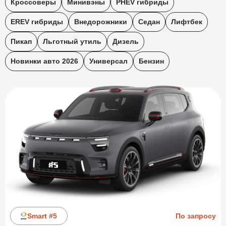
Кроссоверы
Минивэны
PHEV гибриды
EREV гибриды
Внедорожники
Седан
Лифтбек
Пикап
Льготный утиль
Дизель
Новинки авто 2026
Универсал
Бензин
Smart #5
По запросу