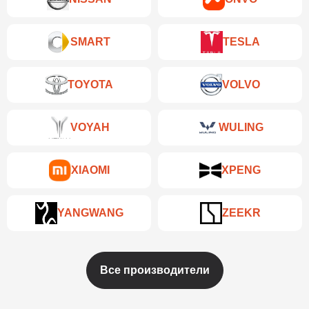
SMART
TESLA
TOYOTA
VOLVO
VOYAH
WULING
XIAOMI
XPENG
YANGWANG
ZEEKR
Все производители