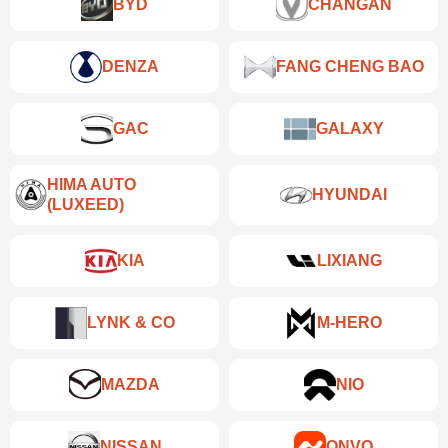
BYD
CHANGAN
DENZA
FANG CHENG BAO
GAC
GALAXY
HIMA AUTO
HYUNDAI
(LUXEED)
KIA
LIXIANG
LYNK & CO
M-HERO
MAZDA
NIO
NISSAN
ONVO