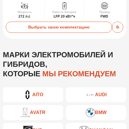
Мощность
Емкость батареи
Привод
272 л.с
LFP 20 кВт*ч
FWD
Выбрать свою комплектацию
Добав
МАРКИ ЭЛЕКТРОМОБИЛЕЙ И
ГИБРИДОВ,
КОТОРЫЕ
МЫ РЕКОМЕНДУЕМ
AITO
AUDI
AVATR
BMW