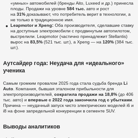
«умных» автомобилей (бренды Aito, Luxeed и др.) принесла
плоды. Продажи на уровне
584 тыс.
авто и рост
на
31%
доказывают, что потребитель верит в технологии, а
не только в традиционное имя.
Leapmotor и Xpeng:
Оба производителя, сделавшие ставку
на доступные электромобили с продвинутым автопилотом,
выстрелили. Leapmotor (частично принадлежит Stellantis)
вырос на
83,5%
(521 тыс. шт.), а Xpeng — на
120%
(384 тыс.
шт.).
Аутсайдер года: Неудача для «идеального»
ученика
Самым громким провалом 2025 года стала судьба бренда
Li
Auto
. Компания, бывшая эталоном прибыльности для
электропроизводителей,
сократила продажи на 18,8%
(до 406
тыс. авто) и
впервые с 2022 года закончила год с убытками
.
Причина — неудачный запуск чисто электрических моделей i6 и
i8 на фоне запредельной конкуренции в сегменте SUV.
Выводы аналитиков