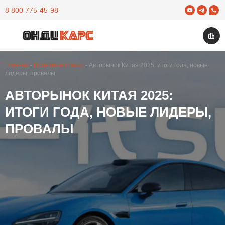
Yuotube
Telegram
What
8 800 775-45-98
Изб
Открыть меню
Главная
Полезные статьи
Авторынок Китая 2025: итоги года, новые
лидеры, провалы
АВТОРЫНОК КИТАЯ 2025:
ИТОГИ ГОДА, НОВЫЕ ЛИДЕРЫ,
ПРОВАЛЫ