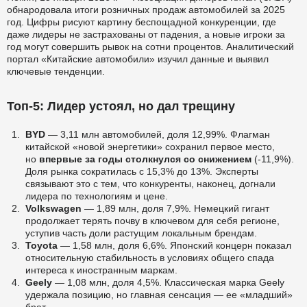
обнародовала итоги розничных продаж автомобилей за 2025
год. Цифры рисуют картину беспощадной конкуренции, где
даже лидеры не застрахованы от падения, а новые игроки за
год могут совершить рывок на сотни процентов. Аналитический
портал «Китайские автомобили» изучил данные и выявил
ключевые тенденции.
Топ-5: Лидер устоял, но дал трещину
BYD
— 3,11 млн автомобилей, доля 12,99%. Флагман
китайской «новой энергетики» сохранил первое место,
но
впервые за годы столкнулся со снижением
(-11,9%).
Доля рынка сократилась с 15,3% до 13%. Эксперты
связывают это с тем, что конкуренты, наконец, догнали
лидера по технологиям и цене.
Volkswagen
— 1,89 млн, доля 7,9%. Немецкий гигант
продолжает терять почву в ключевом для себя регионе,
уступив часть доли растущим локальным брендам.
Toyota
— 1,58 млн, доля 6,6%. Японский концерн показал
относительную стабильность в условиях общего спада
интереса к иностранным маркам.
Geely
— 1,08 млн, доля 4,5%. Классическая марка Geely
удержала позицию, но главная сенсация — ее «младший»