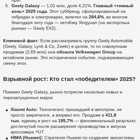
брат.
Geely Galaxy
— 1,01 млн, доля 4,21%.
Главный «темный
конь» 2025 года.
Этот суббренд, сфокусированный на
гибридах и электрокарах, взлетел на
284,6%
, во многом
благодаря хиту года — хетчбэку Xingyuan (на экспортных
рынках — Geely EX2).
Ключевой факт:
Если рассматривать группу Geely Automobile
(Geely, Galaxy, Lynk & Co, Zeekr) в целом, то по совокупным
продажам (2,69 млн) она
обошла Volkswagen Group
на
китайском рынке. Это историческое событие, подчеркивающее
смену эпох.
Взрывной рост: Кто стал «победителем» 2025?
Помимо Geely Galaxy, рынок потрясли несколько новых и
перезапущенных марок:
Xiaomi Auto:
Техногигант, пришедший в автопром, не
просто закрепился, а взорвал его. Продажи в
411,8
тыс.
единиц и рост на
195,7%
— феноменальный результат,
достигнутый после расширения производства и запуска
кроссовера YU7.
HIMA (Huawei):
Стратегия Huawei по созданию экосистемы