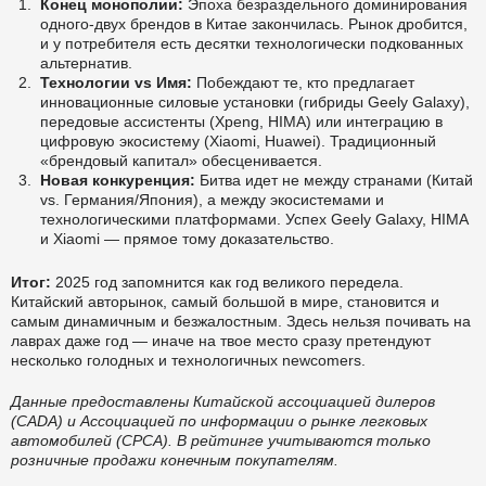
Конец монополии:
Эпоха безраздельного доминирования
одного-двух брендов в Китае закончилась. Рынок дробится,
и у потребителя есть десятки технологически подкованных
альтернатив.
Технологии vs Имя:
Побеждают те, кто предлагает
инновационные силовые установки (гибриды Geely Galaxy),
передовые ассистенты (Xpeng, HIMA) или интеграцию в
цифровую экосистему (Xiaomi, Huawei). Традиционный
«брендовый капитал» обесценивается.
Новая конкуренция:
Битва идет не между странами (Китай
vs. Германия/Япония), а между экосистемами и
технологическими платформами. Успех Geely Galaxy, HIMA
и Xiaomi — прямое тому доказательство.
Итог:
2025 год запомнится как год великого передела.
Китайский авторынок, самый большой в мире, становится и
самым динамичным и безжалостным. Здесь нельзя почивать на
лаврах даже год — иначе на твое место сразу претендуют
несколько голодных и технологичных newcomers.
Данные предоставлены Китайской ассоциацией дилеров
(CADA) и Ассоциацией по информации о рынке легковых
автомобилей (CPCA). В рейтинге учитываются только
розничные продажи конечным покупателям.