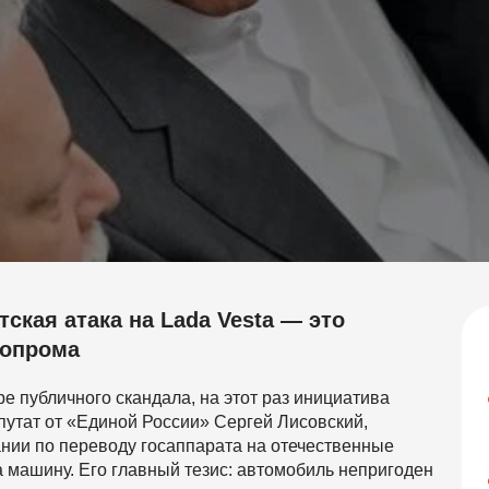
тская атака на Lada Vesta — это
топрома
е публичного скандала, на этот раз инициатива
путат от «Единой России» Сергей Лисовский,
ании по переводу госаппарата на отечественные
а машину. Его главный тезис: автомобиль непригоден