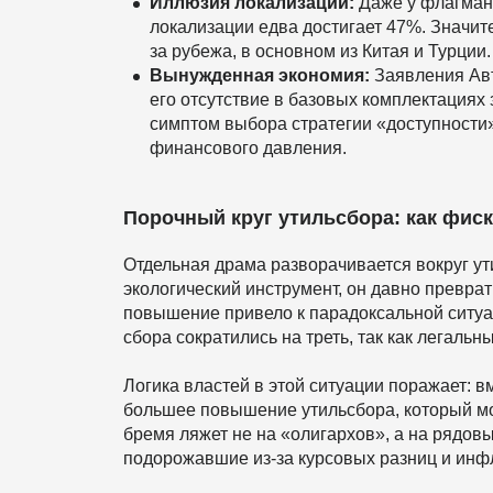
Иллюзия локализации:
Даже у флагман
локализации едва достигает 47%. Значит
за рубежа, в основном из Китая и Турции.
Вынужденная экономия:
Заявления Авт
его отсутствие в базовых комплектациях 
симптом выбора стратегии «доступности»
финансового давления.
Порочный круг утильсбора: как фиск
Отдельная драма разворачивается вокруг у
экологический инструмент, он давно превра
повышение привело к парадоксальной ситуа
сбора сократились на треть, так как легаль
Логика властей в этой ситуации поражает: 
большее повышение утильсбора, который мож
бремя ляжет не на «олигархов», а на рядов
подорожавшие из-за курсовых разниц и инф