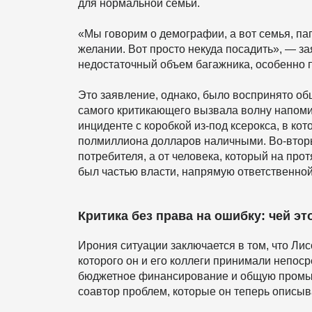
для нормальной семьи.
«Мы говорим о демографии, а вот семья, пап
желании. Вот просто некуда посадить», — за
недостаточный объем багажника, особенно п
Это заявление, однако, было воспринято о
самого критикающего вызвала волну напоми
инциденте с коробкой из-под ксерокса, в ко
полмиллиона долларов наличными. Во-вторых
потребителя, а от человека, который на про
был частью власти, напрямую ответственно
Критика без права на ошибку: чей эт
Ирония ситуации заключается в том, что Лис
которого он и его коллеги принимали непоср
бюджетное финансирование и общую промыш
соавтор проблем, которые он теперь описыв