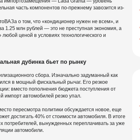
а импортозамещения — Lada Granta — уровень
ельная часть компонентов по-прежнему завозится из-
оВАЗа о том, что «кондиционер нужен не всем», и
за 1.25 млн рублей — это не преступная экономия, а
 любой ценой в условиях технологического и
альная дубинка бьет по рынку
тилизационного сбора. Изначально задуманный как
тился в мощный фискальный рычаг. Его резкое
ции: вместо пополнения бюджета поступления от
ный импорт автомобилей резко упал.
вместо пересмотра политики обсуждается новое, еще
ет достигать 40% от стоимости автомобиля. В итоге
ых потребителей, вынужденных переплачивать за уже
ляции автомобили.