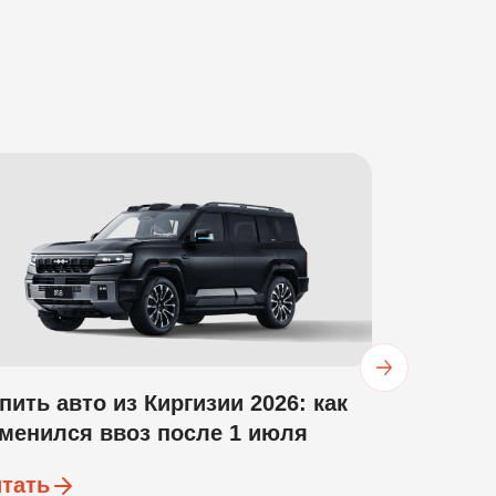
Ввоз авт
Россию с
Читать
пить авто из Киргизии 2026: как
менился ввоз после 1 июля
тать