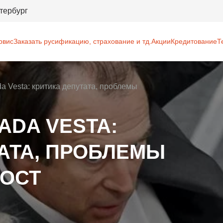
тербург
рвис
Заказать русификацию, страхование и тд.
Акции
Кредитование
Т
a Vesta: критика депутата, проблемы
ADA VESTA:
АТА, ПРОБЛЕМЫ
РОСТ