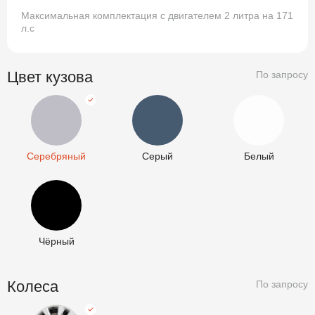
Максимальная комплектация с двигателем 2 литра на 171
л.с
Цвет кузова
По запросу
Серебряный
Серый
Белый
Серебряный
Серый
Белый
Чёрный
Чёрный
Колеса
По запросу
R15