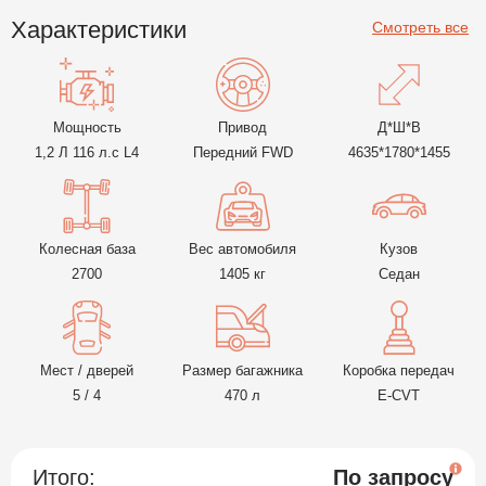
Характеристики
Мощность
Привод
Д*Ш*В
1,2 Л 116 л.с L4
Передний FWD
4635*1780*1455
Колесная база
Вес автомобиля
Кузов
2700
1405 кг
Седан
Мест / дверей
Размер багажника
Коробка передач
5 / 4
470 л
E-CVT
Итого:
По запросу
Под