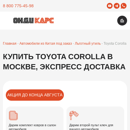
Yuotube
Telegram
What
8 800 775-45-98
Изб
Открыть меню
Главная
Автомобили из Китая под заказ
Льготный утиль
Toyota Corolla
КУПИТЬ TOYOTA COROLLA В
МОСКВЕ, ЭКСПРЕСС ДОСТАВКА
АКЦИЯ ДО КОНЦА АВГУСТА
Дарим комплект ковров в салон
Дарим второй пульт ключ для
автомобиля
вашего автомобиля