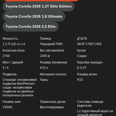
Toyota Corolla 2026 1.2T Elite Edition
Toyota Corolla 2026 1,8 Ultimate
Toyota Corolla 2026 2,0 Elite
Мощность
Привод
Д*Ш*В
1,2 Л 116 л.с L4
Передний FWD
4635*1780*1455
Колесная база
Вес автомобиля
Кузов
2700
1405 кг
Седан
Мест / дверей
Размер багажника
Коробка передач
5 / 4
470 л
E-CVT
Подвеска
Материал салона
Размер колес
Спереди: независимая
Ткань
R15
подвеска MacPherson
сзади: независимая
подвеска на двойных
поперечных рычагах
Размер шин
Тормозные диски
Системы помощи
водителю
195/65
Вентилируемые
L2 Адаптивный круиз на
полной скорости