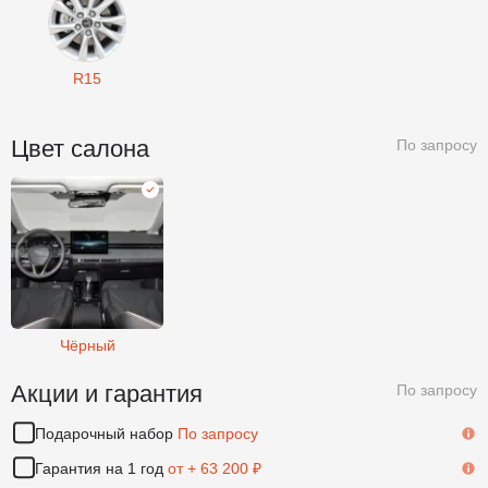
R15
Цвет салона
По запросу
Чёрный
Чёрный
Акции и гарантия
По запросу
Подарочный набор
По запросу
По
Гарантия на 1 год
от + 63 200 ₽
По