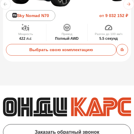
Sky Nomad N70
от 9 032 152 ₽
Мощность
Привод
Разгон до 100 км/ч
422 л.с
Полный AWD
5.5 секунд
Выбрать свою комплектацию
Добав
Заказать обратный звонок