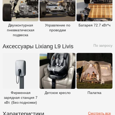
Двухконтурная
Управление по
Батарея 72.7 кВт*ч
пневматическая
проводам
подвеска
Аксессуары Lixiang L9 Livis
По запросу
Фирменная зарядная станция 7 кВт. (Без подножки)
Детское кресло
Палатка
Фирменная
Детское кресло
Палатка
зарядная станция 7
кВт. (Без подножки)
Характеристики