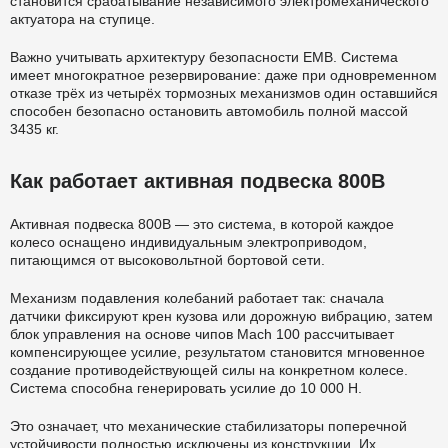
становится срабатывание независимого электромеханического
актуатора на ступице.
Важно учитывать архитектуру безопасности EMB. Система
имеет многократное резервирование: даже при одновременном
отказе трёх из четырёх тормозных механизмов один оставшийся
способен безопасно остановить автомобиль полной массой
3435 кг.
Как работает активная подвеска 800В
Активная подвеска 800В — это система, в которой каждое
колесо оснащено индивидуальным электроприводом,
питающимся от высоковольтной бортовой сети.
Механизм подавления колебаний работает так: сначала
датчики фиксируют крен кузова или дорожную вибрацию, затем
блок управления на основе чипов Mach 100 рассчитывает
компенсирующее усилие, результатом становится мгновенное
создание противодействующей силы на конкретном колесе.
Система способна генерировать усилие до 10 000 Н.
Это означает, что механические стабилизаторы поперечной
устойчивости полностью исключены из конструкции. Их