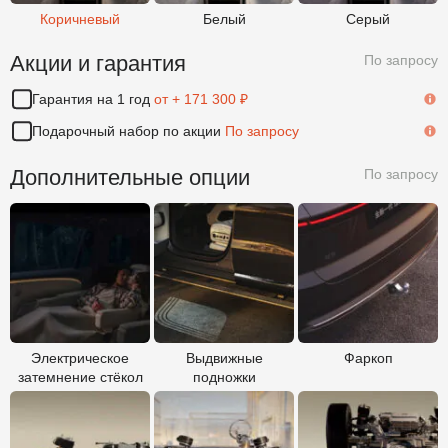
Коричневый
Белый
Серый
Акции и гарантия
По запросу
Гарантия на 1 год
от + 171 300 ₽
По
Подарочный набор по акции
По запросу
По
Дополнительные опции
По запросу
Электрическое затемнение стёкол
Выдвижные подножки
Фаркоп
Электрическое
Выдвижные
Фаркоп
затемнение стёкол
подножки
Двухконтурная пневматическая подвеска
Управление по проводам
Батарея 72.7 кВт*ч