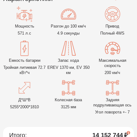
Мощность
Разгон до 100 км/ч
Привод
571 л.с
4.9 секунды
Полный 4WS
Емкость батареи
Запас хода
Максимальная
скорость
Тройная литиевая 72.7
EREV 1370 км, EV 350
кВт*ч
км
200 км/ч
Д*Ш*В
Колесная база
Задняя
подруливающая ось
5255*2000*1810
3125 мм
Угол поворота +- 7
Итого:
14 152 744
₽
Под