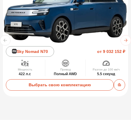
Sky Nomad N70
от 9 032 152 ₽
Мощность
Привод
Разгон до 100 км/ч
422 л.с
Полный AWD
5.5 секунд
Выбрать свою комплектацию
Добав