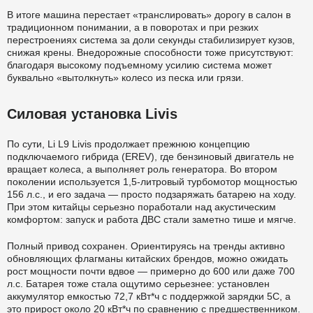
В итоге машина перестает «транслировать» дорогу в салон в
традиционном понимании, а в поворотах и при резких
перестроениях система за доли секунды стабилизирует кузов,
снижая крены. Внедорожные способности тоже присутствуют:
благодаря высокому подъемному усилию система может
буквально «вытолкнуть» колесо из песка или грязи.
Силовая установка Livis
По сути, Li L9 Livis продолжает прежнюю концепцию
подключаемого гибрида (EREV), где бензиновый двигатель не
вращает колеса, а выполняет роль генератора. Во втором
поколении используется 1,5-литровый турбомотор мощностью
156 л.с., и его задача — просто подзаряжать батарею на ходу.
При этом китайцы серьезно поработали над акустическим
комфортом: запуск и работа ДВС стали заметно тише и мягче.
Полный привод сохранен. Ориентируясь на тренды активно
обновляющих флагманы китайских брендов, можно ожидать
рост мощности почти вдвое — примерно до 600 или даже 700
л.с. Батарея тоже стала ощутимо серьезнее: установлен
аккумулятор емкостью 72,7 кВт*ч с поддержкой зарядки 5C, а
это прирост около 20 кВт*ч по сравнению с предшественником.