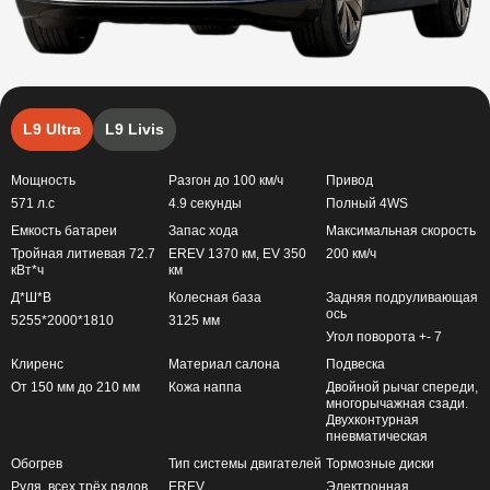
L9 Ultra
L9 Livis
Мощность
Разгон до 100 км/ч
Привод
571 л.с
4.9 секунды
Полный 4WS
Емкость батареи
Запас хода
Максимальная скорость
Тройная литиевая 72.7
EREV 1370 км, EV 350
200 км/ч
кВт*ч
км
Д*Ш*В
Колесная база
Задняя подруливающая
ось
5255*2000*1810
3125 мм
Угол поворота +- 7
Клиренс
Материал салона
Подвеска
От 150 мм до 210 мм
Кожа наппа
Двойной рычаг спереди,
многорычажная сзади.
Двухконтурная
пневматическая
Обогрев
Тип системы двигателей
Тормозные диски
Руля, всех трёх рядов,
EREV
Электронная