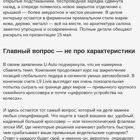
открытые подстаканники, беспроводная зарядка сдвинута
назад, а спереди появилось новое закрытое отделение с
крышкой — более аккуратное и чистое решение. В целом
интерьер остается в фирменном премиальном стиле марки:
кожа, дерево, металл — всё на месте, но архитектура салона
заметно упрощена и осовременена. Полные детали обещают
раскрыть на презентации 15 мая.
Главный вопрос — не про характеристики
В своем заявлении Li Auto подчеркнула, что не намерена
сбавлять темп. Компания продолжает курс на закрепление
позиций глобального лидера в сегменте умных автомобилей. В
конечном счете L9 Livis выглядит как очень показательная
попытка сыграть на границе двух миров — привычного крупного
семейного кроссовера и почти «цифрового устройства на
колесах».
И здесь остается тот самый вопрос, который на деле важнее
любых спецификаций. Что ищете в такой машине вы: удобный,
надежный большой кроссовер — или технологический флагман
эпохи ИИ, где некоторые решения начинают работать быстрее,
чем срабатывают ваши привычные водительские сценарии?
Ответ у каждого будет свой, и именно он, вероятно, определит,