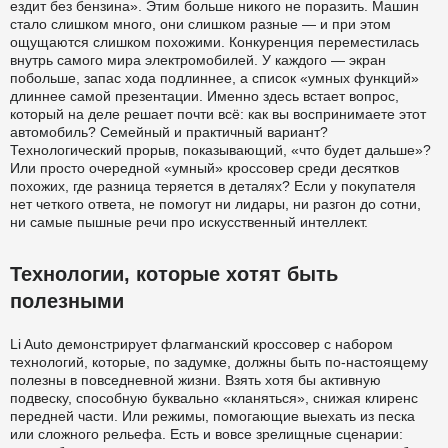
ездит без бензина». Этим больше никого не поразить. Машин
стало слишком много, они слишком разные — и при этом
ощущаются слишком похожими. Конкуренция переместилась
внутрь самого мира электромобилей. У каждого — экран
побольше, запас хода подлиннее, а список «умных функций»
длиннее самой презентации. Именно здесь встает вопрос,
который на деле решает почти всё: как вы воспринимаете этот
автомобиль? Семейный и практичный вариант?
Технологический прорыв, показывающий, «что будет дальше»?
Или просто очередной «умный» кроссовер среди десятков
похожих, где разница теряется в деталях? Если у покупателя
нет четкого ответа, не помогут ни лидары, ни разгон до сотни,
ни самые пышные речи про искусственный интеллект.
Технологии, которые хотят быть
полезными
Li Auto демонстрирует флагманский кроссовер с набором
технологий, которые, по задумке, должны быть по-настоящему
полезны в повседневной жизни. Взять хотя бы активную
подвеску, способную буквально «кланяться», снижая клиренс
передней части. Или режимы, помогающие выехать из песка
или сложного рельефа. Есть и вовсе зрелищные сценарии: