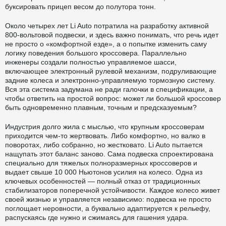
буксировать прицеп весом до полутора тонн.
Около четырех лет Li Auto потратила на разработку активной
800-вольтовой подвески, и здесь важно понимать, что речь идет
не просто о «комфортной езде», а о попытке изменить саму
логику поведения большого кроссовера. Параллельно
инженеры создали полностью управляемое шасси,
включающее электронный рулевой механизм, подруливающие
задние колеса и электронно-управляемую тормозную систему.
Вся эта система задумана не ради галочки в спецификации, а
чтобы ответить на простой вопрос: может ли большой кроссовер
быть одновременно плавным, точным и предсказуемым?
Индустрия долго жила с мыслью, что крупным кроссоверам
приходится чем-то жертвовать. Либо комфортно, но валко в
поворотах, либо собранно, но жестковато. Li Auto пытается
нащупать этот баланс заново. Сама подвеска спроектирована
специально для тяжелых полноразмерных кроссоверов и
выдает свыше 10 000 Ньютонов усилия на колесо. Одна из
ключевых особенностей — полный отказ от традиционных
стабилизаторов поперечной устойчивости. Каждое колесо живет
своей жизнью и управляется независимо: подвеска не просто
поглощает неровности, а буквально адаптируется к рельефу,
распускаясь где нужно и сжимаясь для гашения удара.