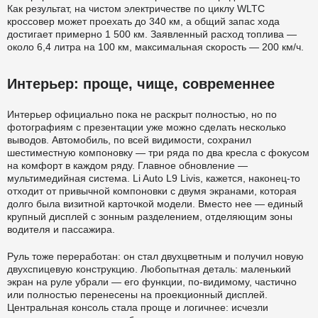
Как результат, на чистом электричестве по циклу WLTC
кроссовер может проехать до 340 км, а общий запас хода
достигает примерно 1 500 км. Заявленный расход топлива —
около 6,4 литра на 100 км, максимальная скорость — 200 км/ч.
Интерьер: проще, чище, современнее
Интерьер официально пока не раскрыт полностью, но по
фотографиям с презентации уже можно сделать несколько
выводов. Автомобиль, по всей видимости, сохранил
шестиместную компоновку — три ряда по два кресла с фокусом
на комфорт в каждом ряду. Главное обновление —
мультимедийная система. Li Auto L9 Livis, кажется, наконец-то
отходит от привычной компоновки с двумя экранами, которая
долго была визитной карточкой модели. Вместо нее — единый
крупный дисплей с зонным разделением, отделяющим зоны
водителя и пассажира.
Руль тоже переработан: он стал двухцветным и получил новую
двухспицевую конструкцию. Любопытная деталь: маленький
экран на руле убрали — его функции, по-видимому, частично
или полностью перенесены на проекционный дисплей.
Центральная консоль стала проще и логичнее: исчезли