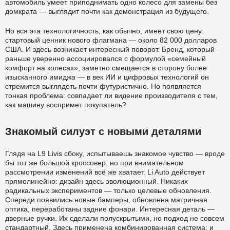
автомобиль умеет приподнимать одно колесо для замены без
домкрата — выглядит почти как демонстрация из будущего.
Но вся эта технологичность, как обычно, имеет свою цену:
стартовый ценник нового флагмана — около 82 000 долларов
США. И здесь возникает интересный поворот. Бренд, который
раньше уверенно ассоциировался с формулой «семейный
комфорт на колесах», заметно смещается в сторону более
изысканного имиджа — в век ИИ и цифровых технологий он
стремится выглядеть почти футуристично. Но появляется
тонкая проблема: совпадает ли видение производителя с тем,
как машину воспримет покупатель?
Знакомый силуэт с новыми деталями
Глядя на L9 Livis сбоку, испытываешь знакомое чувство — вроде
бы тот же большой кроссовер, но при внимательном
рассмотрении изменений всё же хватает. Li Auto действует
прямолинейно: дизайн здесь эволюционный. Никаких
радикальных экспериментов — только целевые обновления.
Спереди появились новые бамперы, обновлена матричная
оптика, переработаны задние фонари. Интересная деталь —
дверные ручки. Их сделали полускрытыми, но подход не совсем
стандартный. Здесь применена комбинированная система: и