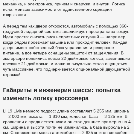
механика, и электроника, причем и снаружи, и внутри. Логика
ясна: меньше зависимости от единственного сценария
открывания.
А перед тем как двери откроются, автомобиль с помощью 360-
градусной лидарной системы анализирует пространство вокруг.
Идея проста: снизить риск неприятных ситуаций — например,
когда рядом проезжает машина или проходит человек. Каждая
дверь имеет собственный блок управления и резервное
питание, а все четыре оснащены защитой от защемления. В
экстерьере появились новые 22-дюймовые колеса, заменившие
прежние 21-дюймовые, и машина визуально стала ощущаться
чуть массивнее, что подчеркивается опциональной двухцветной
окраской.
Габариты и инженерия шасси: попытка
изменить логику кроссовера
Li L9 Livis немного подрос: длина составляет 5 255 мм, ширина
— 2 000 мм, высота — 1 810 мм, колесная база — 3 125 мм. В
сравнении с предшественником он стал длиннее примерно на 4
см, ширина и высота почти не изменились, а база выросла на 2
см. Снаряженная масса автомобиля — 2 835 кг, и он способен